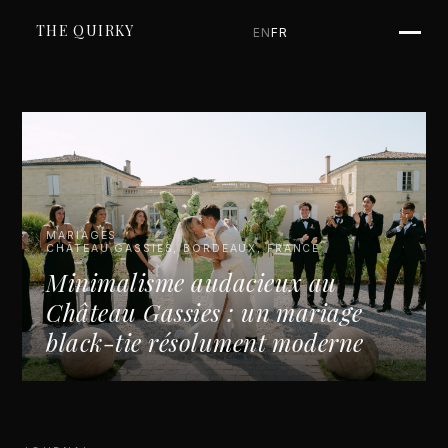
THE QUIRKY
EN
FR
MARIAGES
CHÂTEAU GASSIES, BORDEAUX, FRANCE
Minimalisme audacieux au
Château Gassies : un mariage
black-tie résolument moderne