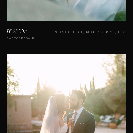
If
&
Vic
STANAGE EDGE, PEAK DISTRICT, U.K.
PHOTOGRAPHIE