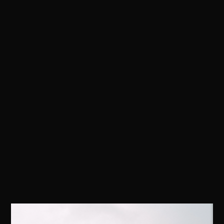
Martha
&
Juan
BARCELONA, SPAIN
PHOTOGRAPHIE & FILM