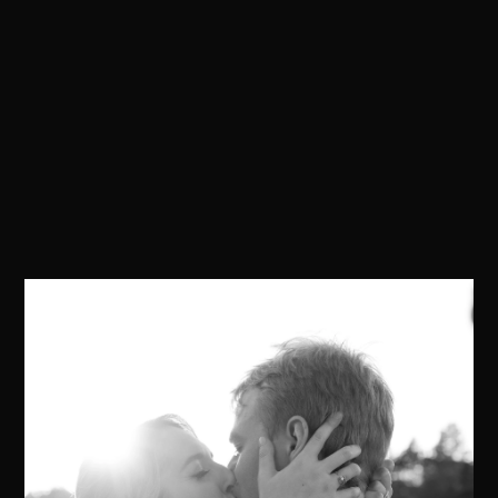
Zara
&
Roy
PARIS, FRANCE
PHOTOGRAPHIE & FILM