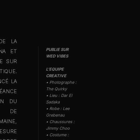
DE LA
PUBLIE SUR
NA ET
WED VIBES
E SUR
L’EQUIPE
IQUE.
CREATIVE
CÉ LA
• Photographe :
The Quirky
ÉANCE
• Lieu :
Dar El
IN DU
Sadaka
• Robe :
Lee
 DE
Grebenau
AINE,
• Chaussures :
Jimmy Choo
ESURE
• Costume :