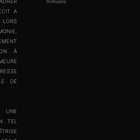
ADRER
Suitsupply
ÉCIT A
E LORS
NIE,
EMENT
SON À
EMEURE
RESSE
LE DE
 UNE
N TEL
ÎTRISE