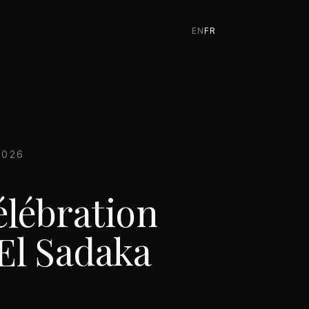
EN
FR
2026
élébration
 El Sadaka